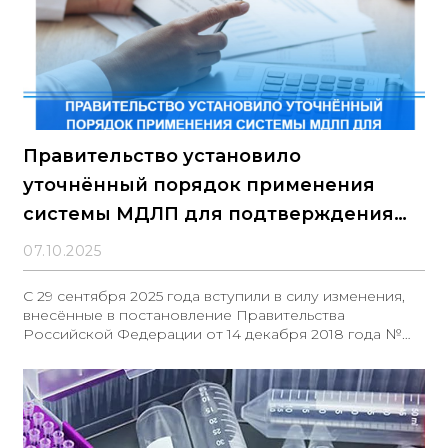
Правительство установило
уточнённый порядок применения
системы МДЛП для подтверждения
страны происхождения
07.10.2025
лекарственных средств
С 29 сентября 2025 года вступили в силу изменения,
внесённые в постановление Правительства
Российской Федерации от 14 декабря 2018 года №
1556, касающиеся порядка использования
Федеральной государственной информационной
системы мониторинга движения лекарственных
препаратов (ФГИС МДЛП). В частности, официально
закреплено взаимодействие ФГИС МДЛП с системой