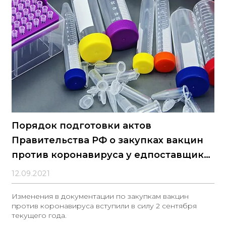
&laquo;Честный знак&raquo; &mdash; государственной
платформой учёта товаров, подлежащих
обязательной маркировке средствами
идентификации
Порядок подготовки актов
Правительства РФ о закупках вакцин
против коронавируса у едпоставщика
на 2021-2022 определен
12.09.2021
Изменения в документации по закупкам вакцин
против коронавируса вступили в силу 2 сентября
текущего года.