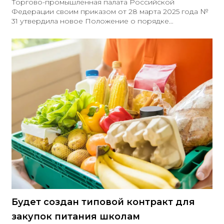
Торгово-промышленная палата Российской
Федерации своим приказом от 28 марта 2025 года №
31 утвердила новое Положение о порядке
оформления и выдачи сертификатов СТ-1,
предназначенных для подтверждения происхождения
товаров в рамках закупок, регулируемых законами №
44-ФЗ и № 223-ФЗ. Данный документ отменяет ранее
действовавшие приказы, включая положения,
касающиеся подтверждения происхождения
лекарственных препаратов из перечня ЖНВЛП и
отдельных видов медицинских изделий. Новый
порядок включает в себя: - Условия и особенности
выдачи
Будет создан типовой контракт для
закупок питания школам