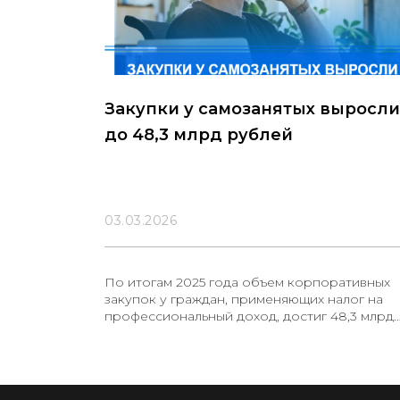
Закупки у самозанятых выросли
до 48,3 млрд рублей
03.03.2026
По итогам 2025 года объем корпоративных
закупок у граждан, применяющих налог на
профессиональный доход, достиг 48,3 млрд
рублей. Это в четыре раза больше показате
2024 года, следует из данных Корпорация М
Количество самозанятых, направивших
предложения государственным компаниям,