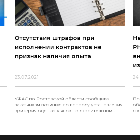
Отсутствия штрафов при
Н
исполнении контрактов не
Р
признак наличия опыта
вн
из
23.07.2021
24
УФАС по Ростовской области сообщила
По
заказчикам позицию по вопросу установления
об
критерия оценки заявок по строительным
св
ля
контрактам.
СП.