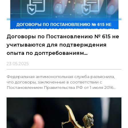
Договоры по Постановлению № 615 не
учитываются для подтверждения
опыта по доптребованиям
Постановления № 2571
23.05.2025
Федеральная антимонопольная служба разъяснила,
что договоры, заключенные в соответствии с
Постановлением Правительства РФ от 1 июля 2016
года № 615, не могут быть использованы участниками
закупок для подтверждения опыта при установлении
дополнительных требований по позициям 10 и 15
Приложения к Постановлению № 2571 от 29 декабря
2021 года. Данное Постановление № 615
устанавливает особый порядок закупок,
осуществляемых в целях реализации функций