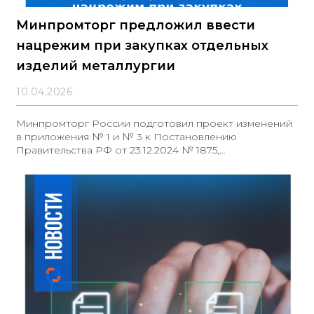
Минпромторг предложил ввести
нацрежим при закупках отдельных
изделий металлургии
10.04.2026
Минпромторг России подготовил проект изменений
в приложения № 1 и № 3 к Постановлению
Правительства РФ от 23.12.2024 № 1875,
предусматривающий меры национального режима
при закупках отдельных видов продукции
металлургической отрасли.Проектом предлагается:
установить запрет на закупку иностранной
продукции (приложение № 1) и закрепить
минимальную обязательную долю закупок
отечественных товаров (приложение № 3)