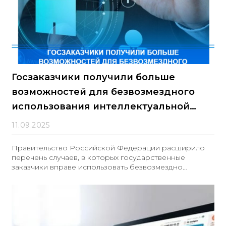
Госзаказчики получили больше
возможностей для безвозмездного
использования интеллектуальной
собственности
11.09.2025
Правительство Российской Федерации расширило
перечень случаев, в которых государственные
заказчики вправе использовать безвозмездно
результаты интеллектуальной деятельности,
принадлежащие Российской Федерации.
Соответствующие изменения внесены в Правила
управления правами на результаты интеллектуальной
деятельности, утверждённые постановлением
Правительства РФ от 29 декабря 2021 года № 2550