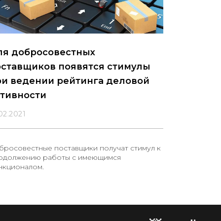
ля добросовестных
оставщиков появятся стимулы
ри ведении рейтинга деловой
ктивности
02.2021
бросовестные поставщики получат стимул к
одолжению работы с имеющимся
нкционалом.