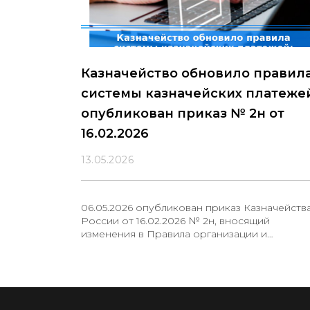
Казначейство обновило правил
системы казначейских платеже
опубликован приказ № 2н от
16.02.2026
13.05.2026
06.05.2026 опубликован приказ Казначейств
России от 16.02.2026 № 2н, вносящий
изменения в Правила организации и
функционирования системы казначейских
платежей, утвержденные приказом от
13.05.2020 № 20н.Корректировки касаются:
подписания распоряжений о совершении
казначейского платежа (РСКП) в электронн