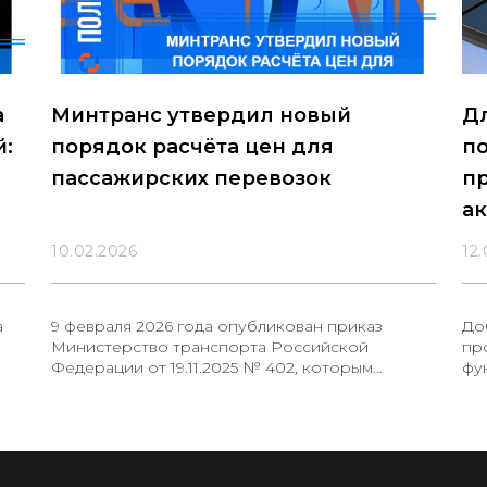
а
Минтранс утвердил новый
Д
й:
порядок расчёта цен для
п
пассажирских перевозок
п
а
10.02.2026
12.
а
9 февраля 2026 года опубликован приказ
До
Министерство транспорта Российской
пр
Федерации от 19.11.2025 № 402, которым
фу
установлен новый порядок определения цен
при осуществлении закупок в сфере
регулярных перевозок пассажиров и багажа
автомобильным транспортом и городским
ой
наземным электрическим транспортом.