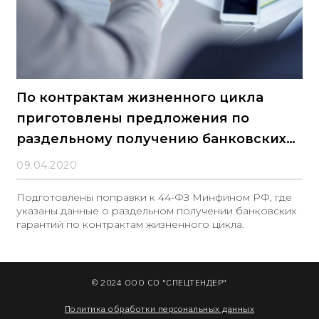
По контрактам жизненного цикла
приготовлены предложения по
раздельному получению банковских
гарантий
09.04.2020
Подготовлены поправки к 44-ФЗ Минфином РФ, где
указаны данные о раздельном получении банковских
гарантий по контрактам жизненного цикла.
© 2024 ООО СО "СПЕЦТЕНДЕР"
Политика обработки персональных данных