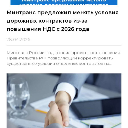
Минтранс предложил менять условия
дорожных контрактов из‑за
повышения НДС с 2026 года
28.04.2026
Минтранс России подготовил проект постановления
Правительства РФ, позволяющий корректировать
существенные условия отдельных контрактов на
дорожные работы в связи с повышением ставки НДС
с 1 января 2026 года.Мера распространяется на
заключённые до указанной даты контракты для
федеральных нужд, предметом которых являются
ремонт и (или) содержание автомобильных дорог
общего пользования федерального значения.Проект
реализует положения ч. 65.1 ст. 112 Закона № 44‑ФЗ