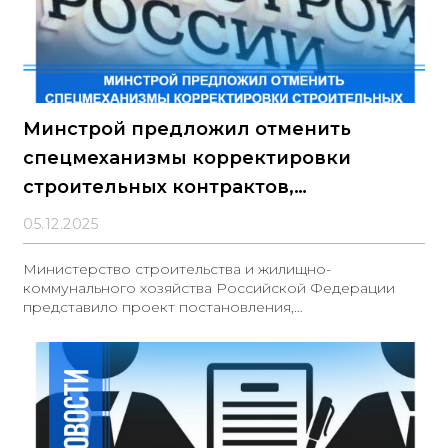
Минстрой предложил отменить
спецмеханизмы корректировки
строительных контрактов,
действовавшие в период ценовой
05.12.2025
турбулентности (05.12.2025)
Министерство строительства и жилищно-
коммунального хозяйства Российской Федерации
представило проект постановления,
предусматривающего прекращение действия
временных антикризисных норм, регулирующих
изменение существенных условий строительных
контрактов