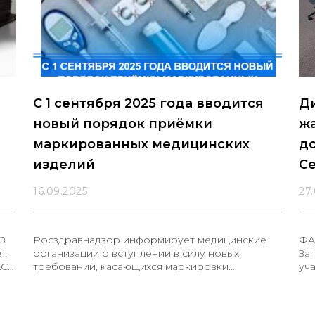
С 1 сентября 2025 года вводится
Д
новый порядок приёмки
жа
маркированных медицинских
до
изделий
С
ок
16.09.2025
27
ФЗ
Росздравнадзор информирует медицинские
ФА
я.
организации о вступлении в силу новых
За
АС
требований, касающихся маркировки
уч
медицинских изделий. С 1 сентября 2025 года
жа
при приемке медицинских изделий,
подлежащих обязательной маркировке,