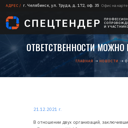
г. Челябинск, ул. Труда, д. 172, оф. 35
Офис на карте
АДРЕС /
СПЕЦТЕНДЕР
ПРОФЕССИО
СОПРОВОЖДЕ
И УЧАСТНИК
ОТВЕТСТВЕННОСТИ МОЖНО 
ГЛАВНАЯ
НОВОСТИ
О
21.12.2021 г.
В отношении двух организаций, заключивш