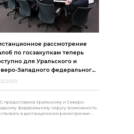
истанционное рассмотрение
лоб по госзакупкам теперь
ступно для Уральского и
еверо-Западного федерального
руга
.02.2020
С предоставила Уральскому и Северо-
падному федеральному округу возможность
аствовать в дистанционном расмотрении
лоб по закупкам.