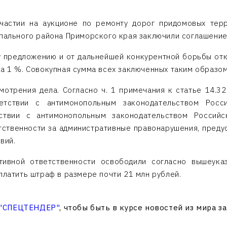
астии на аукционе по ремонту дорог придомовых терр
ипального района Приморского края заключили соглашение
 предложению и от дальнейшей конкурентной борьбы отк
на 1 %. Совокупная сумма всех заключенных таким образом
мотрения дела. Согласно ч. 1 примечания к статье 14.3
етствии с антимонопольным законодательством Рос
ствии с антимонопольным законодательством Российс
ственности за административные правонарушения, предус
вий.
ивной ответственности освободили согласно вышеуказ
платить штраф в размере почти 21 млн рублей.
 "СПЕЦТЕНДЕР"
, чтобы быть в курсе новостей из мира з