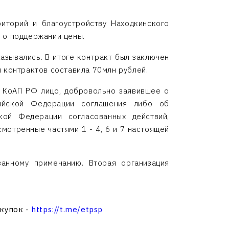
иторий и благоустройству Находкинского
 о поддержании цены.
азывались. В итоге контракт был заключен
 контрактов составила 70млн рублей.
2 КоАП РФ лицо, добровольно заявившее о
сийской Федерации соглашения либо об
кой Федерации согласованных действий,
мотренные частями 1 - 4, 6 и 7 настоящей
анному примечанию. Вторая организация
акупок -
https://t.me/etpsp