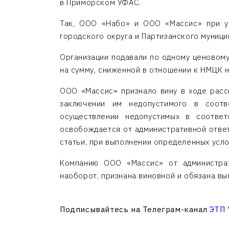
в Приморском УФАС.
Так, ООО «Набо» и ООО «Массис» при уч
городского округа и Партизанского муниц
Организации подавали по одному ценовому
на сумму, сниженной в отношении к НМЦК 
ООО «Массис» признало вину в ходе расс
заключении им недопустимого в соотв
осуществлении недопустимых в соответ
освобождается от административной ответ
статьи, при выполнении определенных усло
Компанию ООО «Массис» от администрат
наоборот, признана виновной и обязана вы
Подписывайтесь на Телеграм-канал
ЭТП