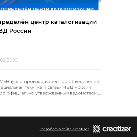
пределён центр каталогизации
ВД России
.02.2025
У «Научно-производственное объединение
пециальная техника и связь» МВД России
ало официально утверждённым ведомством.
кже утверждён Порядок организации
ятельности центра, который будет
аствовать в разработке классификаторов,
равочников, формировании перечней
едметов снабжения и их каталожных
исаний, а также в ведении и наполнении
Разработка сайта Creatizer
дерального каталога продукции для