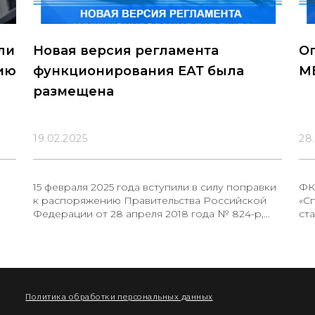
ли
Новая версия регламента
О
ию
функционирования ЕАТ была
М
размещена
19.02.2025
28
15 февраля 2025 года вступили в силу поправки
ФК
к распоряжению Правительства Российской
«С
Федерации от 28 апреля 2018 года № 824-р,
ст
касающиеся деятельности Единого агрегатора
Та
торговли (ЕАТ)
де
уч
сп
пр
оп
Политика обработки персональных данных
фе