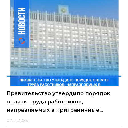
Правительство утвердило порядок
оплаты труда работников,
направляемых в приграничные
регионы для выполнения
07.11.2025
государственного оборонного заказа