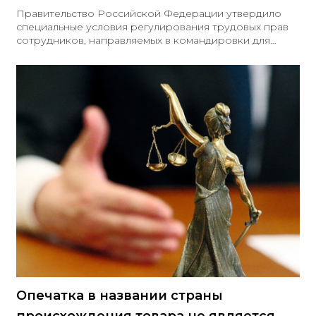
Правительство Российской Федерации утвердило
специальные условия регулирования трудовых прав
сотрудников, направляемых в командировки для
выполнения государственного оборонного заказа в
приграничных субъектах. Соответствующие
положения закреплены постановлением
Правительства РФ от 31 октября 2025 года № 1707.
Данные меры распространяются на работников
головных исполнителей государственных контрактов,
заключённых в интересах Министерства обороны
Российской Федерации
Опечатка в названии страны