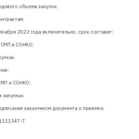
одового объема закупок.
онтрактам.
декабря 2022 года включительно, срок составит:
у СМП и СОНКО;
купках.
кие:
 СМП и СОНКО;
х закупках.
одписания заказчиком документа о приемке.
 1111347-7