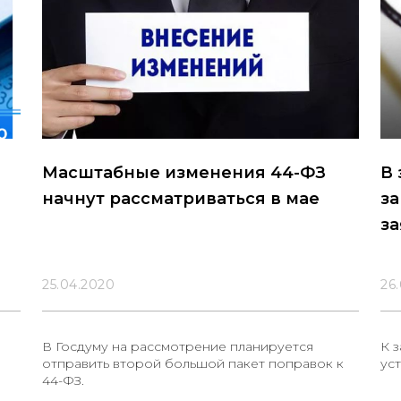
Масштабные изменения 44-ФЗ
В 
начнут рассматриваться в мае
з
за
25.04.2020
26
В Госдуму на рассмотрение планируется
К з
отправить второй большой пакет поправок к
ус
44-ФЗ.