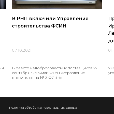
В РНП включили Управление
П
строительства ФСИН
Ир
Л
д
07.10.2021
01
ий
В реестр недобросовестных поставщиков 27
УФ
сентября включили ФГУП «Управление
уг
строительства № 3 ФСИН».
Политика обработки персональных данных