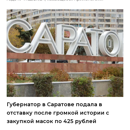
отдельных положений Закона № 44-ФЗ в отношении
подтверждения наличия лицензии участника закупки
на осуществление определенных видов деятельности
в соответствии с Федеральным законом от 4 мая 2011
года № 99-ФЗ «О лицензировании отдельных видов
деятельности». В соответствии с содержанием
письма, для подтверждения наличия лицензии
участник закупки должен предоставить в составе
заявки на участие в закупке
Губернатор в Саратове подала в
отставку после громкой истории с
закупкой масок по 425 рублей