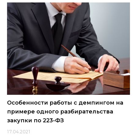
системе. Речь идет о контрактах, предмет которых
включает одновременно подготовку проектной
документации, выполнение инженерных изысканий и
строительство, реконструкцию либо капитальный
ремонт объектов капитального строительства. Такие
контракты заключаются с единственным поставщиком
на основании подп. «а» п. 1 и п. 2 ч. 62 ст
Особенности работы с демпингом на
примере одного разбирательства
закупки по 223-ФЗ
17.04.2021