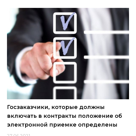
российскими экономическими субъектами, включая
юридические лица и индивидуальных
предпринимателей. Внесённые поправки уточняют
следующие аспекты: - перечень документов и
информации, которые необходимо приложить к
заявлению заинтересованного лица для
подтверждения обстоятельств непреодолимой силы;
- способы подачи заявлений и сопутствующих
документов в торгово-промышленные палаты; -
процессуальные особенности
Госзаказчики, которые должны
включать в контракты положение об
электронной приемке определены