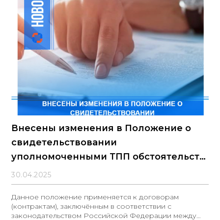
Внесены изменения в Положение о
свидетельствовании
уполномоченными ТПП обстоятельств
непреодолимой силы по договорам
30.04.2025
Данное положение применяется к договорам
(контрактам), заключённым в соответствии с
законодательством Российской Федерации между