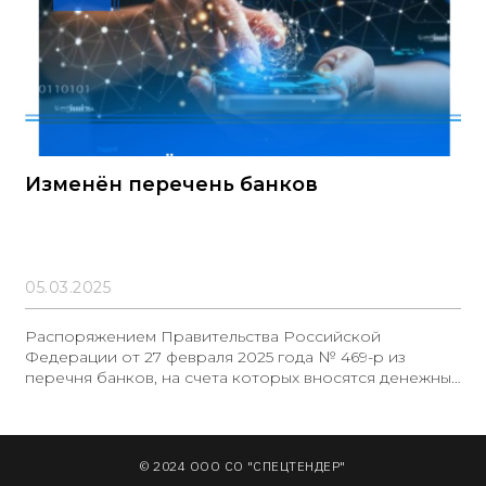
Изменён перечень банков
05.03.2025
Распоряжением Правительства Российской
Федерации от 27 февраля 2025 года № 469-р из
перечня банков, на счета которых вносятся денежные
средства для обеспечения заявок на участие в
закупках (утвержденного распоряжением
Правительства РФ от 13 июля 2018 года № 1451-р),
исключены следующие кредитные организации: -
© 2024 ООО СО "СПЕЦТЕНДЕР"
Публичное акционерное общество Банк