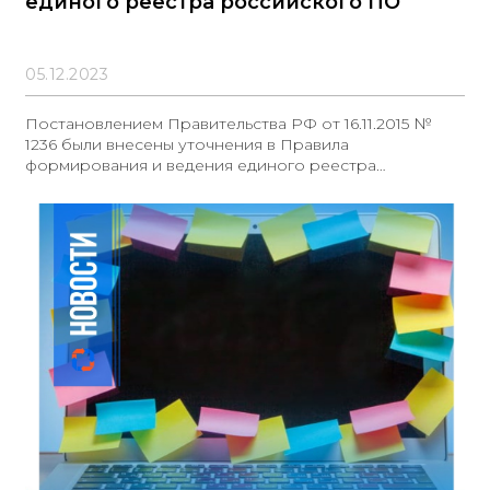
единого реестра российского ПО
05.12.2023
Постановлением Правительства РФ от 16.11.2015 №
1236 были внесены уточнения в Правила
формирования и ведения единого реестра
российских программных продуктов для электронно-
вычислительных машин и баз данных. Согласно
указанному постановлению, запрещается
использование продукции, не включенной в данный
реестр, для целей закупок в соответствии с Законом
№44-ФЗ, за исключением определенных случаев.
Внесены изменения в перечень документов, которые
заявитель должен предоставить для включения
российской программной продукции в реестр. Также