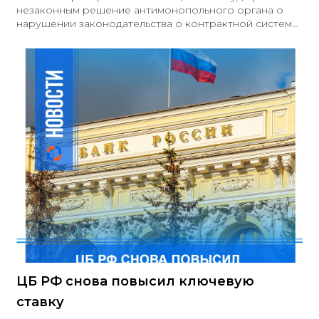
незаконным решение антимонопольного органа о
нарушении законодательства о контрактной системе:
заказчик правомерно допустил заявку участника,
указавшего несколько вариантов товара по одной
позиции.Закупка касалась поставки медицинских
расходных материалов — колющих инструментов (игл
различных типов) для учреждений здравоохранения и
проводилась без определения конкретного объёма:
поставка по заявкам заказчика.Антимонопольный
орган считал, что множественные варианты по одной
позиции создают
ЦБ РФ снова повысил ключевую
ставку