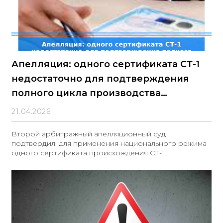
Апелляция: одного сертификата СТ-1
недостаточно для подтверждения
полного цикла производства
лекарства при нацрежиме
21.04.2026
Второй арбитражный апелляционный суд
подтвердил: для применения национального режима
одного сертификата происхождения СТ-1
недостаточно, если нужно доказать полный цикл
производства лекарственного препарата, включая
синтез действующего вещества на территории
ЕАЭС.Поводом стал электронный аукцион на
поставку норэпинефрина