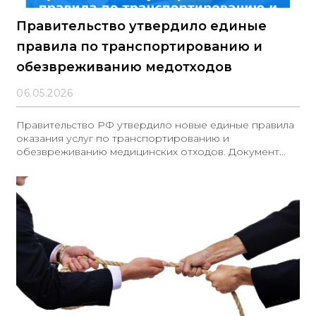
Правительство утвердило единые
правила по транспортированию и
обезвреживанию медотходов
06.05.2026
Правительство РФ утвердило новые единые правила
оказания услуг по транспортированию и
обезвреживанию медицинских отходов. Документ
охватывает отходы классов Б и В, а также часть
отходов класса Г, закрепляя общий порядок их
обращения.Правила устанавливают требования к
исполнителям, условиям заключения и исполнения
договоров, а также к транспорту и объектам
обезвреживания