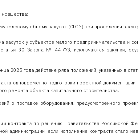
.
 новшества:
му годовому объему закупок (СГОЗ) при проведении элект
ма закупок у субъектов малого предпринимательства и 
1 статьи 30 Закона № 44-ФЗ, исключаются закупки, осу
ца 2025 года действие ряда положений, указанных в стат
акта одновременно подготовки проектной документации 
ого ремонта объекта капитального строительства.
овий о поставке оборудования, предусмотренного проек
вий контракта по решению Правительства Российской Фе
ой администрации, если исполнение контракта стало не