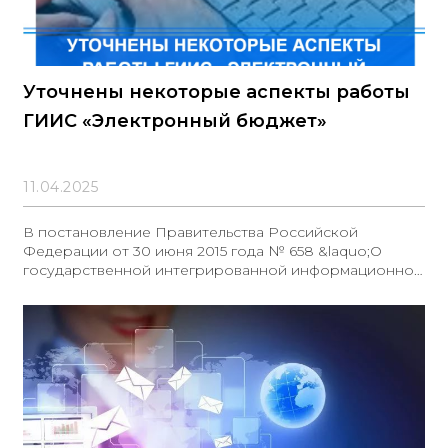
Уточнены некоторые аспекты работы
ГИИС «Электронный бюджет»
11.04.2025
В постановление Правительства Российской
Федерации от 30 июня 2015 года № 658 &laquo;О
государственной интегрированной информационной
системе управления общественными финансами
&laquo;Электронный бюджет&raquo; внесены
изменения. В соответствии с поправками,
предусмотрены следующие положения: - Введение
новой функции системы &laquo;Электронный бюджет;
для автоматизированного мониторинга цен; -
Обеспечение доступа операторов системы к
информации, необходимой для реализации
автоматизированного мониторинга цен; -