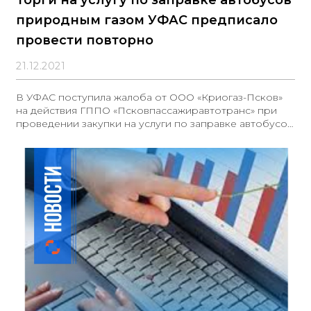
природным газом УФАС предписало
провести повторно
21.12.2021
В УФАС поступила жалоба от ООО «Криогаз-Псков»
на действия ГППО «Псковпассажиравтотранс» при
проведении закупки на услуги по заправке автобусов
природным газом. Газовые заправки должны
находиться не далее чем в 2х километрах от места
назначения заказчика по требованиям документации.
Только одна заправка, которая находилась в 580
метрах, подошла под данные требования