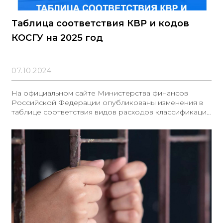
Таблица соответствия КВР и кодов
КОСГУ на 2025 год
07.10.2024
На официальном сайте Министерства финансов
Российской Федерации опубликованы изменения в
таблице соответствия видов расходов классификации
расходов бюджетов и статей (подстатей)
классификации операций сектора государственного
управления, которые будут вступать в силу в 2025
году. Включены две новые увязки для учета расходов
на лизинг: КВР 248 с кодом 224 КОСГУ и КВР 416 с
кодом 310 КОСГУ