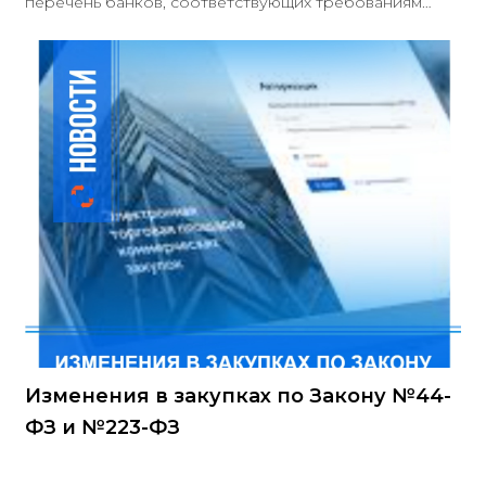
перечень банков, соответствующих требованиям
пункта 1 части 1 статьи 45 Закона № 44-ФЗ, имеющих
право на выдачу независимых гарантий для
обеспечения заявок, исполнения контрактов и
гарантийных обязательств по закупкам. В новый
список включены банки Республики Беларусь: ОАО
«Сбер Банк» и ОАО «Приорбанк». Перечень доступен
по ссылке
Изменения в закупках по Закону №44-
ФЗ и №223-ФЗ