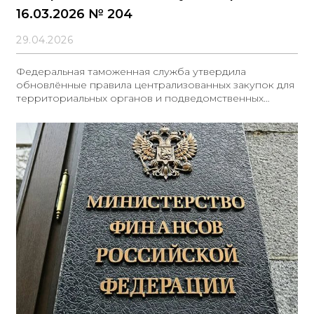
16.03.2026 № 204
29.04.2026
Федеральная таможенная служба утвердила
обновлённые правила централизованных закупок для
территориальных органов и подведомственных
учреждений. Документ закрепляет распределение
полномочий и порядок взаимодействия участников
закупочного процесса.Функции заказчика при
планировании и проведении процедур выполняют
как ФТС России, так и уполномоченные таможенные
органы в соответствии со статьёй 26 Федерального
закона № 44‑ФЗ