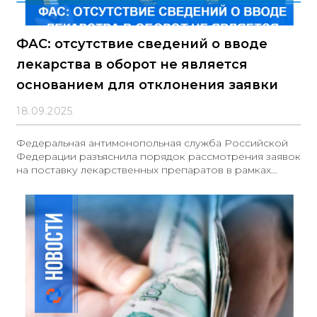
ФАС: отсутствие сведений о вводе
лекарства в оборот не является
основанием для отклонения заявки
18.09.2025
Федеральная антимонопольная служба Российской
Федерации разъяснила порядок рассмотрения заявок
на поставку лекарственных препаратов в рамках
закупок, осуществляемых в соответствии с
Федеральным законом от 05.04.2013 № 44-ФЗ
&laquo;О контрактной системе в сфере закупок
товаров, работ, услуг для обеспечения
государственных и муниципальных нужд&raquo;.
Основные положения: - В соответствии с
положениями Закона № 44-ФЗ, заявка участника
закупки подлежит отклонению в случае наличия в ней
недостоверных сведений. - Согласно Закону № 61-ФЗ