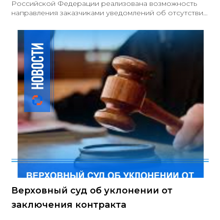
Российской Федерации реализована возможность
направления заказчиками уведомлений об отсутствии
закупаемого товара в реестре продукции,
подлежащей промышленной политике (РПП), в
соответствии с положениями постановления
Правительства Российской Федерации № 1875 при
осуществлении закупок товаров, указанных в
позициях 1&ndash;433 приложения № 2 к указанному
постановлению, посредством Государственной
информационной системы промышленности (ГИСП).
Данный сервис доступен по соответствующей ссылке
и требует
Верховный суд об уклонении от
заключения контракта