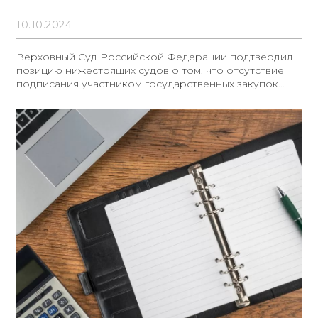
10.10.2024
Верховный Суд Российской Федерации подтвердил
позицию нижестоящих судов о том, что отсутствие
подписания участником государственных закупок
проекта контракта в установленный срок, а также
непредставление обеспечения его исполнения,
являются самостоятельными и безусловными
основаниями для включения данных участников в
реестр недобросовестных поставщиков (РНП).
Согласно статье 51 Федерального закона № 44-ФЗ,
участники закупки, whose заявки не были отозваны,
обязаны подписать проект государственного
контракта, направленный заказчиком, и